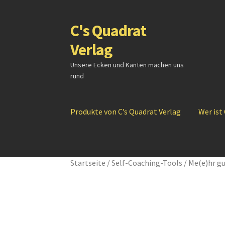
C's Quadrat
Zur
Zum
Navigation
Inhalt
Verlag
springen
springen
Unsere Ecken und Kanten machen uns
rund
Produkte von C’s Quadrat Verlag
Wer ist
Startseite
/
Self-Coaching-Tools
/
Me(e)hr g