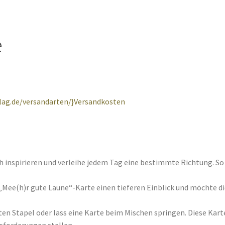
e
rlag.de/versandarten/}Versandkosten
ch inspirieren und verleihe jedem Tag eine bestimmte Richtung. S
 „Mee(h)r gute Laune“-Karte einen tieferen Einblick und möchte d
ten Stapel oder lass eine Karte beim Mischen springen. Diese Karte
usforderungen stellen.