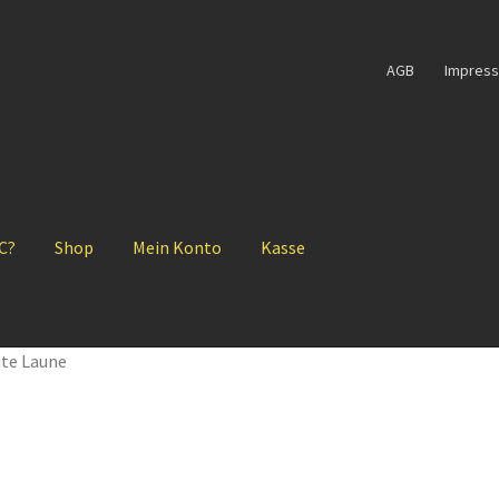
AGB
Impres
 C?
Shop
Mein Konto
Kasse
ute Laune