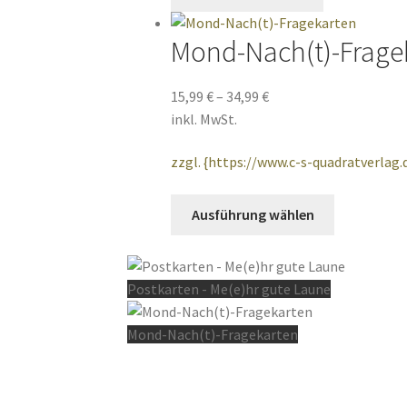
Mond-Nach(t)-Frage
15,99
€
–
34,99
€
inkl. MwSt.
zzgl. {https://www.c-s-quadratverlag
Dieses
Ausführung wählen
Produkt
weist
mehrere
Postkarten - Me(e)hr gute Laune
Varianten
auf.
Mond-Nach(t)-Fragekarten
Die
Optionen
können