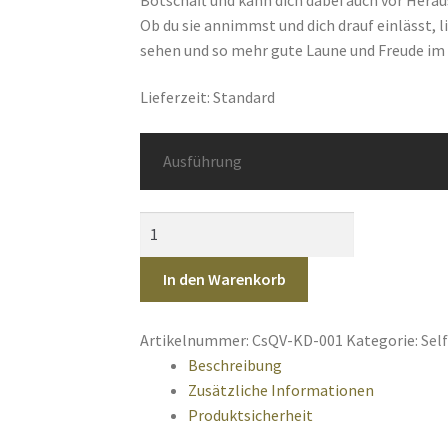
Ob du sie annimmst und dich drauf einlässt, l
sehen und so mehr gute Laune und Freude im 
Lieferzeit:
Standard
Ausführung
Me(e)hr
gute
Laune
In den Warenkorb
Menge
Artikelnummer:
CsQV-KD-001
Kategorie:
Sel
Beschreibung
Zusätzliche Informationen
Produktsicherheit