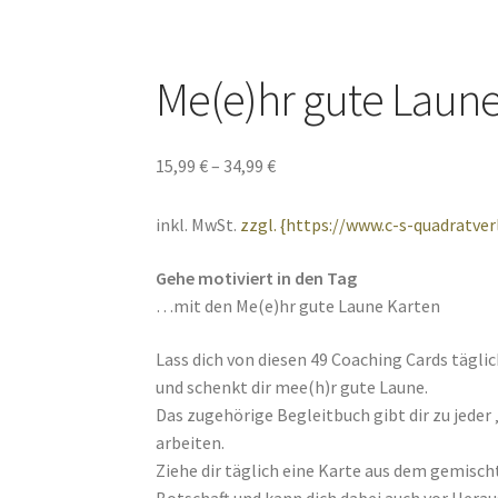
Me(e)hr gute Laun
15,99
€
–
34,99
€
inkl. MwSt.
zzgl. {https://www.c-s-quadratve
Gehe motiviert in den Tag
…mit den Me(e)hr gute Laune Karten
Lass dich von diesen 49 Coaching Cards tägli
und schenkt dir mee(h)r gute Laune.
Das zugehörige Begleitbuch gibt dir zu jeder
arbeiten.
Ziehe dir täglich eine Karte aus dem gemisch
Botschaft und kann dich dabei auch vor Hera