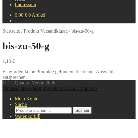
Impressum
0,00
€
0 Artikel
Startseite
/
Produkt Versandklasse
/
bis-zu-50-g
bis-zu-50-g
1,10 €
Es wurden keine Produkte gefunden, die deiner Auswahl
entsprechen.
© C's Quadrat Verlag 2026
Datenschutzerklärung
Erstellt mit WooCommerce
.
Mein Konto
Suche
Suche
Suchen
nach:
Warenkorb
0