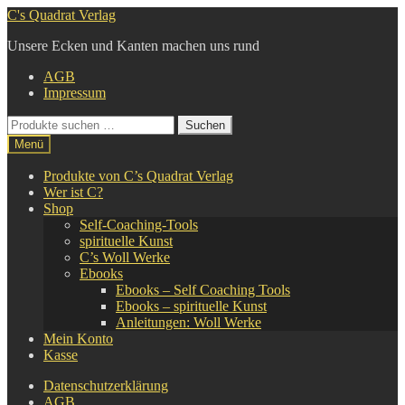
Zur
Zum
C's Quadrat Verlag
Navigation
Inhalt
Unsere Ecken und Kanten machen uns rund
springen
springen
AGB
Impressum
Suche
Suchen
nach:
Menü
Produkte von C’s Quadrat Verlag
Wer ist C?
Shop
Self-Coaching-Tools
spirituelle Kunst
C’s Woll Werke
Ebooks
Ebooks – Self Coaching Tools
Ebooks – spirituelle Kunst
Anleitungen: Woll Werke
Mein Konto
Kasse
Datenschutzerklärung
AGB